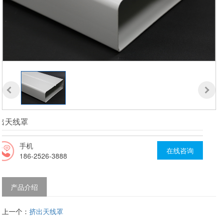
出天线罩
手机
在线咨询
186-2526-3888
产品介绍
上一个：
挤出天线罩