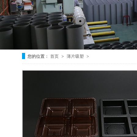
您的位置：
首页
薄片吸塑
>
>